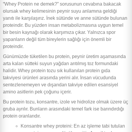
“Whey Protein ne demek?” sorusunun cevabına bakacak
olursak whey kelimesinin peynir suyu anlamına geldiği
yanıtı ile karşılaşırız. İnek sütünde ve anne sütünde bulunan
proteindir. Bu yüzden insan metabolizmasına uygun temel
bir besin kaynağı olarak karşımıza çıkar. Yalnızca spor
yapanların değil tüm bireylerin sağlığı için önemli bir
Ürünlerimiz
proteindir.
Günümüzde tüketilen bu protein, peynir üretim aşamasında
ksek Proteinli Gıdalar ve İçecekler
arta kalan sütteki suyun yağdan arıtılmış toz formundaki
halidir. Whey protein tozu sık kullanılan protein gıda
takviyesi ürünleri arasında yerini alır. İnsan vücudunda
ntajlı Hazır Paketler
sentezlenemeyen ve dışarıdan takviye edilen esansiyel
amino asitlerin pek çoğunu içerir.
ksek Proteinli Toz İçecekler
Bu protein tozu, konsantre, izole ve hidrolize olmak üzere üç
gruba ayrılır. Bunların arasındaki temel fark ise barındırdığı
protein oranlarıdır.
sin Takviyeleri
Konsantre whey proteini: En az işleme tabi tutulan