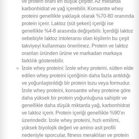
ve protein oranı en düşük çeşittir. Az miktarda
karbonhidrat ve yağ içerebilir. Konsantre whey
proteini genellikle yaklaşık olarak %70-80 oranında
protein içerir. Laktoz (süt şekeri) içeriği ise
genellikle %4-8 arasında değişebilir. İçerdiği laktoz
sebebiyle laktoz intoleransı olan kişilerin bu çeşit
takviyeyi kullanması önerilmez. Protein ve laktoz
oranları üründen ürüne ve markadan markaya
farklılık gösterebilir.
İzole whey proteini: İzole whey proteini, sütten elde
edilen whey proteini içeriğinin daha fazla arıtıldığı
ve yoğunlaştırıldığı bir protein tozu veya formudur.
İzole whey proteini, konsantre whey proteine göre
daha yüksek bir protein yoğunluğuna sahiptir ve
genellikle daha düşük miktarda yağ, karbonhidrat
ve laktoz içerir. Protein içeriği genellikle %90'ın
üzerindedir. İzole whey proteini, hızlı emilimi,
yüksek biyolojik değeri ve amino asit profili
nedeniyle sporcular, fitness meraklıları ve protein