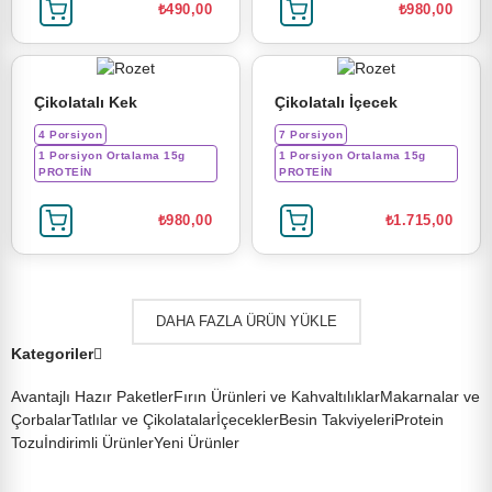
₺490,00
₺980,00
Çikolatalı Kek
Çikolatalı İçecek
4 Porsiyon
7 Porsiyon
1 Porsiyon Ortalama 15g
1 Porsiyon Ortalama 15g
PROTEİN
PROTEİN
₺980,00
₺1.715,00
DAHA FAZLA ÜRÜN YÜKLE
Kategoriler
Avantajlı Hazır Paketler
Fırın Ürünleri ve Kahvaltılıklar
Makarnalar ve
Çorbalar
Tatlılar ve Çikolatalar
İçecekler
Besin Takviyeleri
Protein
Tozu
İndirimli Ürünler
Yeni Ürünler