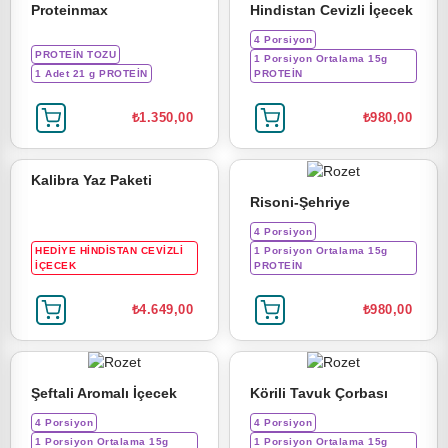
Proteinmax
Hindistan Cevizli İçecek
4 Porsiyon
PROTEİN TOZU
1 Porsiyon Ortalama 15g
1 Adet 21 g PROTEİN
PROTEİN
₺1.350,00
₺980,00
Kalibra Yaz Paketi
Risoni-Şehriye
4 Porsiyon
HEDİYE HİNDİSTAN CEVİZLİ
1 Porsiyon Ortalama 15g
İÇECEK
PROTEİN
₺4.649,00
₺980,00
Şeftali Aromalı İçecek
Körili Tavuk Çorbası
4 Porsiyon
4 Porsiyon
1 Porsiyon Ortalama 15g
1 Porsiyon Ortalama 15g