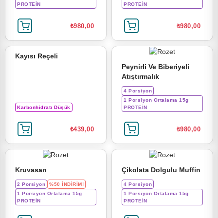
PROTEİN
PROTEİN
₺980,00
₺980,00
Kayısı Reçeli
Peynirli Ve Biberiyeli
Ürünlerimiz
Atıştırmalık
4 Porsiyon
1 Porsiyon Ortalama 15g
ksek Proteinli Gıdalar ve İçecekler
Karbonhidratı Düşük
PROTEİN
₺439,00
₺980,00
ntajlı Hazır Paketler
ksek Proteinli Toz İçecekler
Kruvasan
Çikolata Dolgulu Muffin
2 Porsiyon
%50 İNDİRİM!
4 Porsiyon
sin Takviyeleri
1 Porsiyon Ortalama 15g
1 Porsiyon Ortalama 15g
PROTEİN
PROTEİN