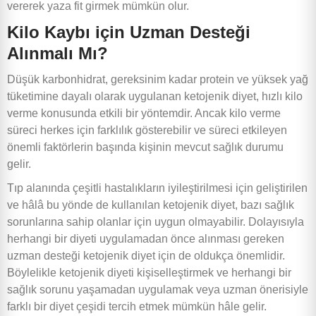
vererek yaza fit girmek mümkün olur.
Kilo Kaybı için Uzman Desteği
Alınmalı Mı?
Düşük karbonhidrat, gereksinim kadar protein ve yüksek yağ
tüketimine dayalı olarak uygulanan ketojenik diyet, hızlı kilo
Ürünlerimiz
verme konusunda etkili bir yöntemdir. Ancak kilo verme
süreci herkes için farklılık gösterebilir ve süreci etkileyen
önemli faktörlerin başında kişinin mevcut sağlık durumu
ksek Proteinli Gıdalar ve İçecekler
gelir.
Tıp alanında çeşitli hastalıkların iyileştirilmesi için geliştirilen
ntajlı Hazır Paketler
ve hâlâ bu yönde de kullanılan ketojenik diyet, bazı sağlık
sorunlarına sahip olanlar için uygun olmayabilir. Dolayısıyla
ksek Proteinli Toz İçecekler
herhangi bir diyeti uygulamadan önce alınması gereken
uzman desteği ketojenik diyet için de oldukça önemlidir.
Böylelikle ketojenik diyeti kişiselleştirmek ve herhangi bir
sin Takviyeleri
sağlık sorunu yaşamadan uygulamak veya uzman önerisiyle
farklı bir diyet çeşidi tercih etmek mümkün hâle gelir.