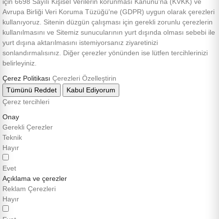
için 6698 Sayılı Kişisel Verilerin korunması Kanunu'na (KVKK) ve
Avrupa Birliği Veri Koruma Tüzüğü'ne (GDPR) uygun olarak çerezleri
kullanıyoruz. Sitenin düzgün çalışması için gerekli zorunlu çerezlerin
kullanılmasını ve Sitemiz sunucularının yurt dışında olması sebebi ile
yurt dışına aktarılmasını istemiyorsanız ziyaretinizi
sonlandırmalısınız. Diğer çerezler yönünden ise lütfen tercihlerinizi
belirleyiniz.
Ürünlerimiz
Çerez Politikası
Çerezleri Özelleştirin
Tümünü Reddet
Kabul Ediyorum
Çerez tercihleri
ksek Proteinli Gıdalar ve İçecekler
Onay
Gerekli Çerezler
ntajlı Hazır Paketler
Teknik
Hayır
ksek Proteinli Toz İçecekler
Evet
Açıklama ve çerezler
Reklam Çerezleri
sin Takviyeleri
Hayır