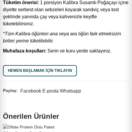
Tüketim önerisi:
1 porsiyon Kalibra Susamlı Poğaçayı içine
Doymuş Yağ (g)
7,4
4,4
yüksek oleik asitli ayçiçek yağı, bezelye proteini, natürel
diyette serbest olan sebzeleri koyarak sandviç veya tost
sızma zeytinyağı, %4 susam, yumurta akı tozu, pirinç
Karbonhidrat (g)
8
4,8
şeklinde yanında çay veya kahvenizle keyifle
kepeği, inülin, modifiye buğday nişastası, emülgatörler
tüketebilirsiniz.
Şeker (g)
0,8
0,5
(yağ asitlerinin mono ve digliseritleri ve ayçiçek lesitini),
*Tüm Kalibra öğünleri ana veya ara öğün fark etmeksizin
Lif (g)
20
12
turunçgil lifi, maya, kurutulmuş ekşi maya, kıvam arttırıcı
birbiri yerine tüketilebilir.
Ürünlerimiz
(keçiboynuzu gamı), tuz, koruyucu (potasyum sorbat),
Protein (g)
25
15
aroma verici: ekmek aroması.
Muhafaza koşulları:
Serin ve kuru yerde saklayınız.
Tuz/Sodyum (g)
1,5
0,9
ksek Proteinli Gıdalar ve İçecekler
Alerjan Uyarısı:
Eser miktarda süt, sert kabuklu
HEMEN BAŞLAMAK İÇIN TIKLAYIN
meyveler, yer fıstığı ve acı bakla içerebilir.
ntajlı Hazır Paketler
Facebook
E-posta
Whatsapp
ksek Proteinli Toz İçecekler
Önerilen Ürünler
sin Takviyeleri