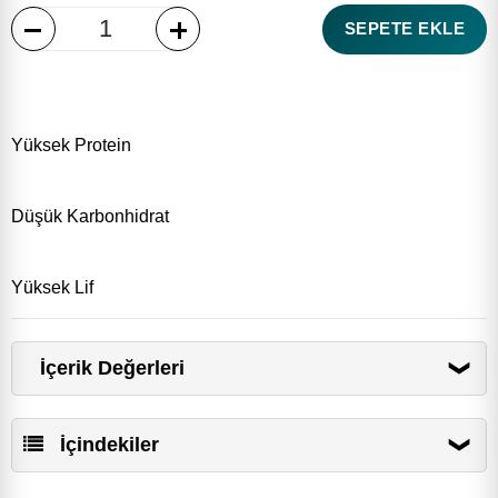
SEPETE EKLE
Yüksek Protein
Düşük Karbonhidrat
Yüksek Lif
İçerik Değerleri
Enerji ve Besin Öğeleri
100 g için
1 Porsiyon 60 g
İçindekiler
Enerji (kJ/kcal)
1367/329
820/199
Yağ (g)
18
11
İçindekiler:
Buğday proteini, buğday lifi, shea yağı,