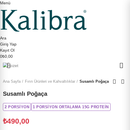
Menü
Ara
Giriş Yap
Kayıt Ol
0
₺0,00
Büyütmek için tıklayın
Ana Sayfa
Fırın Ürünleri ve Kahvaltılıklar
Susamlı Poğaça
Susamlı Poğaça
2 PORSIYON
1 PORSIYON ORTALAMA 15G PROTEİN
₺490,00