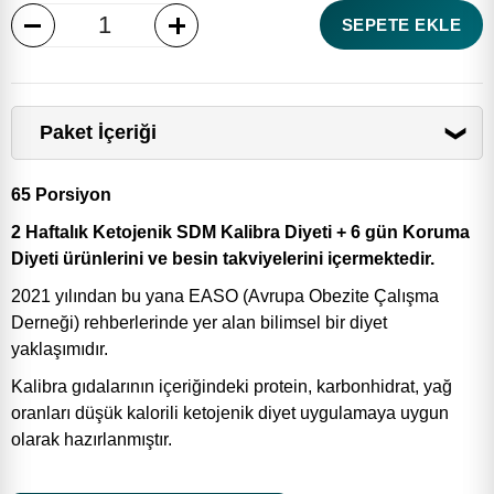
SEPETE EKLE
Paket İçeriği
Çilek & Yoğurt Aromalı İçecek x 3
65 Porsiyon
Mango & Yoğurt Aromalı İçecek x 4
2 Haftalık Ketojenik SDM Kalibra Diyeti + 6 gün Koruma
Penne Makarna x 1
Diyeti ürünlerini ve besin takviyelerini içermektedir.
Tagliatelle Makarna x 1
2021 yılından bu yana EASO (Avrupa Obezite Çalışma
Sütlü Çikolata Bar x 1
Derneği) rehberlerinde yer alan bilimsel bir diyet
yaklaşımıdır.
Portakallı Kurabiye x 1
Kalibra gıdalarının içeriğindeki protein, karbonhidrat, yağ 
SDM14 - Ödem Atımı Destekler x 1
oranları düşük kalorili ketojenik diyet uygulamaya uygun 
Unicomplex Plus - Multivitamin x 1
olarak hazırlanmıştır.
Simbiotics-Prebiyotik&Probiyotik x 1
DHA Vita - Omega 3 x 1