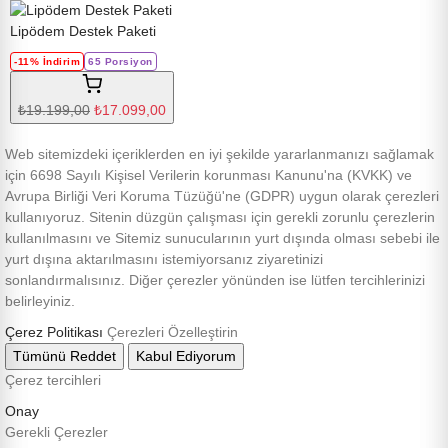
Lipödem Destek Paketi
-11% İndirim
65 Porsiyon
₺19.199,00
₺17.099,00
Web sitemizdeki içeriklerden en iyi şekilde yararlanmanızı sağlamak
için 6698 Sayılı Kişisel Verilerin korunması Kanunu'na (KVKK) ve
Avrupa Birliği Veri Koruma Tüzüğü'ne (GDPR) uygun olarak çerezleri
kullanıyoruz. Sitenin düzgün çalışması için gerekli zorunlu çerezlerin
kullanılmasını ve Sitemiz sunucularının yurt dışında olması sebebi ile
yurt dışına aktarılmasını istemiyorsanız ziyaretinizi
sonlandırmalısınız. Diğer çerezler yönünden ise lütfen tercihlerinizi
belirleyiniz.
Çerez Politikası
Çerezleri Özelleştirin
Tümünü Reddet
Kabul Ediyorum
Çerez tercihleri
Onay
Gerekli Çerezler