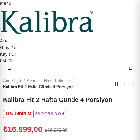
Menü
Ara
Giriş Yap
Kayıt Ol
Büyütmek için tıklayın
0
₺0,00
Ana Sayfa
Avantajlı Hazır Paketler
Kalibra Fit 2 Hafta Günde 4 Porsiyon
Kalibra Fit 2 Hafta Günde 4 Porsiyon
11% İNDIRIM
65 PORSIYON
₺16.999,00
₺19.039,00